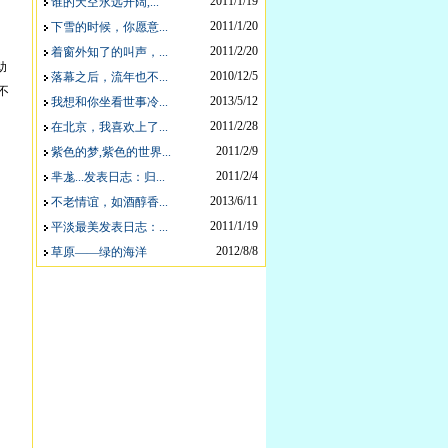
2011/1/19
谁的天空永远开阔,...
2011/1/20
下雪的时候，你愿意...
2011/2/20
着窗外知了的叫声，...
助
2010/12/5
落幕之后，流年也不...
不
2013/5/12
我想和你坐看世事冷...
2011/2/28
在北京，我喜欢上了...
2011/2/9
紫色的梦,紫色的世界...
2011/2/4
芈尨...发表日志：归...
2013/6/11
不老情谊，如酒醇香...
2011/1/19
平淡最美发表日志：...
2012/8/8
草原——绿的海洋