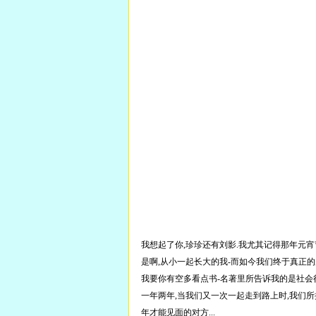
我想起了你,珍珍还有刘影.我尤其记得那年元宵
是啊,从小一起长大的我-而如今我们终于真正的别
我要你有空多看点书-名著里所告诉我的是社会很
一年两年,当我们又一次一起走到路上时,我们
年才能见面的对方...