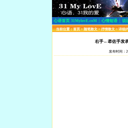
心语首页 31MylovE.coM
┆
心情短语
┆
说
当前位置：
首页
>
随笔散文
>
抒情散文
> 详细
右手←牵佐手发表
发布时间：20