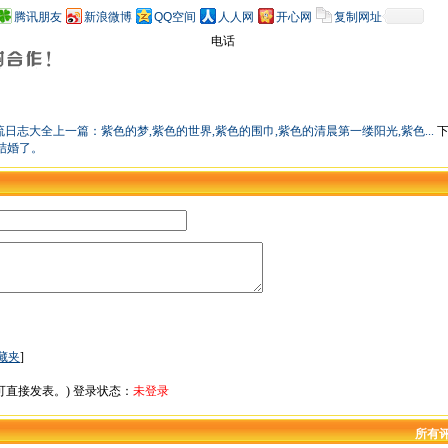
腾讯朋友
新浪微博
QQ空间
人人网
开心网
复制网址
电话
上一篇：
紫色的梦,紫色的世界,紫色的围巾,紫色的清晨第一缕阳光,紫色...
下
结婚了。
藏夹
]
直接发表。) 登录状态：
未登录
所有评