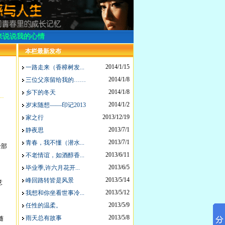
来说说我的心情
本栏最新发布
2014/1/15
一路走来（香樟树发...
2014/1/8
三位父亲留给我的……
2014/1/8
乡下的冬天
2014/1/2
岁末随想——印记2013
2013/12/19
家之行
2013/7/1
静夜思
2013/7/1
青春，我不懂（潜水...
全部
2013/6/11
不老情谊，如酒醇香...
2013/6/5
毕业季,许六月花开...
2013/5/14
峰回路转皆是风景
意
2013/5/12
我想和你坐看世事冷...
2013/5/9
任性的温柔。
2013/5/8
雨天总有故事
随