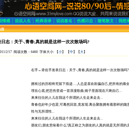
说情感
┆
说说人生
┆
经典语录
┆
说说签名
┆
伤感日志
┆
随笔散文
┆
我想
内容
日志：关于-,青春;真的就是这样一次次散场吗?
11/2/17 阅读次数：6460 字体大小: 【
小
】 【
中
】【
大
】
右手←牵佐手发表日志：关于-,青春;真的就是这样一次次散场吗?
拥有过的历程终究留下痕迹.....人总是喜欢欺骗自己,把所有的痛
埋在心底;把悲伤变成一首浪漫歌曲,镜子里面现在只剩自己...
来来往往的人儿在我这个所谓的人生走来走去...
青春也好年少也罢,可蓦然回首,竟发现:离合聚散拥有着那样的随
性与无所谓性...
来来往往的人儿在我这个所谓的人生走来走去...
朋友们,朋友意味着什么?真正称之为朋友的人真的就是无所谓的,