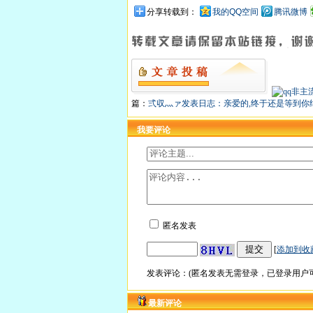
分享转载到：
我的QQ空间
腾讯微博
篇：
弍収灬ァ发表日志：亲爱的,终于还是等到你
我要评论
匿名发表
[
添加到收
发表评论：(匿名发表无需登录，已登录用户可
最新评论