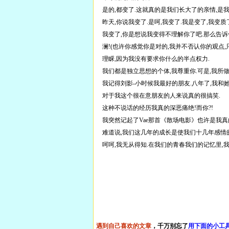
是的,都变了.这就真的是我们长大了的亲情,是
昨天,你说我变了.是呵,我变了.我是变了,我变质
我变了,你是想说我变得不理解你了吧.那么告诉
澜!(也许你感觉你是对的,我并不否认你的观点
理睬,因为我没有要求你什么的半点权力.
我们都是独立思想的个体,我尊重你.可是,我所做
我记得刘影-小时候我最好的朋友.八年了,我和她
对于我这个很在意朋友的人来说真的很搞笑.
这种不说话的经历我真的深恶痛绝!而你?!
我突然记起了Vae那首《散场电影》也许是我真的
难道说,我们这几年的成长是使我们十几年感情
呵呵,我无从得知.在我们的青春我们的记忆里,
遇到自己喜欢的文章
，千万别忘了
用下面的小工