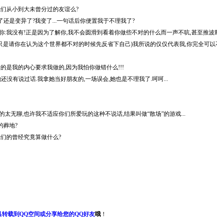
我们从小到大未曾分过的友谊么?
了还是变异了?我变了...一句话后你便置我于不理我了?
你:我没有!正是因为了解你,我不会圆滑到看着你做些不对的什么而一声不吭,甚至推波
,只是请你在认为这个世界都不对的时候先反省下自己)我所说的仅仅代表我,你完全可以
的是我的内心要求我做的,因为我怕你做错什么!!!
还没有说过话.我拿她当好朋友的,一场误会,她也是不理我了.呵呵...
太无聊,也许我不适应你们所爱玩的这种不说话,结果叫做“散场”的游戏...
的葬地?
我们的曾经究竟算做什么?
具转载到QQ空间或分享给您的QQ好友
哦
！