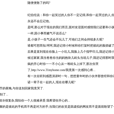
随便便散了的吗?
纪伯伦说：和你一起笑过的人你不一定记得,和你一起哭过的人,
永远不会忘记他。
是呵,那么对于现在的我们而言,面对友谊面对感情我们还要和小
一样,因小事而赌气不说话么?
是,小孩子一生气还会不玩儿了,可他们之间会持续多久呢?
谁都可想而知.呵呵,我还记得小时候和你打架时把彼此的脸抓破了
后果是直到现在你脸上一小坑儿,我脸上几个指甲印儿;我还记得
候过家家,我当爸爸你当妈妈抱块儿砖头当咱儿子;我还记得那时
疯的开心时你一一不小心从一堆砖头上掉下,那次你哭
了,
http://www.31myhome.com/
我竟第一次感到心疼...
有一次在听到感恩演讲时一句，想想童年时的小伙伴那曾经和你
诺一辈子在一起的人,现在在哪儿呢?
节的夜晚,与你送别回家我竟哭了.
了...
冷很复杂,我怕你一个人很难承受.我希望你开心的...
所握的是彼此的手机而不再是对方的手;当我们的欢笑是因虚拟的网友而不是面前盼望了