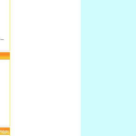
一
论[0]