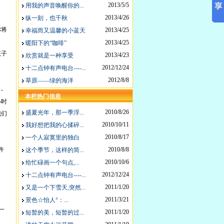
2013/5/5
用我的声音唤醒你的...
2013/4/26
纵一刻，也千秋
你将
2013/4/25
幸福而又温馨的小蓝天
2013/4/25
暖阳下的“咖啡”
孩子
2013/4/23
欣赏就是一种享受
2012/12/24
十二点钟有声电台----...
2012/8/8
草原——绿的海洋
-
本栏热门信息
小时
2010/8/26
盛夏光年，那一季浮...
我们
2010/10/11
我好想把我的心揉碎...
2010/8/17
一个人寂寞里的独白
许
2010/8/8
这个季节，这样的简...
2010/10/6
给忙碌画一个句点,...
2012/12/24
十二点钟有声电台----...
2011/1/20
又是一个下雪天,突然...
2011/3/21
景色☆怡人°：...
一
2011/1/20
短暂的美，短暂的过...