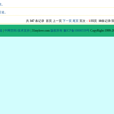
歌。
行走。
共
347
条记录 首页 上一页
下一页
尾页
页次：
1
/35
页
10
条记录/
陆
|
中网空间-技术支持
|
31mylove.com
版权所有
豫ICP备10000559号
CopyRight-1999-2