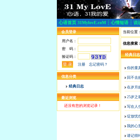
心语首页 31MylovE.coM
┆
心情短语
┆
说
会员登录
当前位置
用户名：
信息搜索
密 码：
经典日志
验证码：
注册
忘记密码？
你的童
信息分类
回不去
经典日志
在岁月
25岁
最近浏览
还没有您的浏览记录！
写在人
绽放忧
我的心
请记得