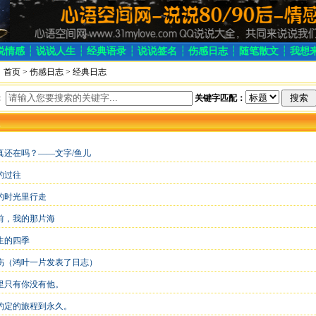
说情感
┆
说说人生
┆
经典语录
┆
说说签名
┆
伤感日志
┆
随笔散文
┆
我想
：
首页
>
伤感日志
> 经典日志
：
关键字匹配：
真还在吗？——文字/鱼儿
的过往
的时光里行走
之前，我的那片海
生的四季
伤（鸿叶一片发表了日志）
里只有你没有他。
约定的旅程到永久。